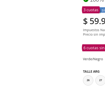
3 cuotas
s
$ 59.
Impuestos Nac
Precio sin im
6 cuotas si
Verde/Negro
TALLE ARG
26
27