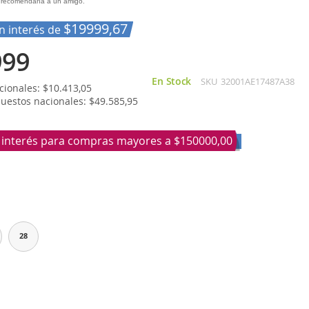
recomendaría a un amigo.
$19999,67
in interés de
999
En Stock
SKU
32001AE17487A38
ionales: $10.413,05
puestos nacionales: $49.585,95
n interés para compras mayores a
$150000,00
28