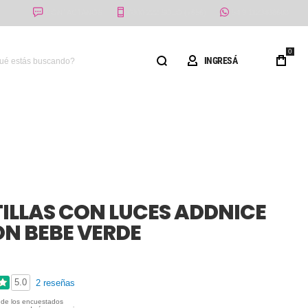
CONTACTANOS
0800 222 SOLO (7656)
54 9 1123488680
0
Buscar
INGRESÁ
ILLAS CON LUCES ADDNICE
N BEBE VERDE
5.0
2 reseñas
de los encuestados