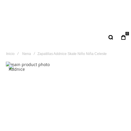
0
Inicio
Nena
Zapatillas Addnice Skate Niño Niña Celeste