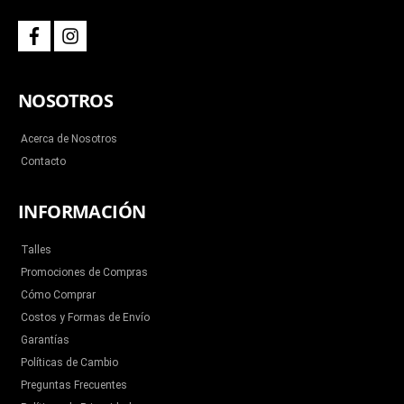
f
i
a
n
c
s
e
t
b
a
NOSOTROS
o
g
o
r
k
a
m
Acerca de Nosotros
Contacto
INFORMACIÓN
Talles
Promociones de Compras
Cómo Comprar
Costos y Formas de Envío
Garantías
Políticas de Cambio
Preguntas Frecuentes