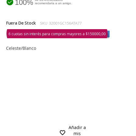
100%
recomendaría a un amigo.
Fuera De Stock
SKU
32001GC156ATA77
6 cuotas sin interés para compras mayores a
$150000,00
Celeste/Blanco
Añadir a
mis